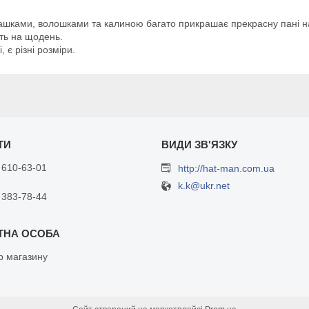
шками, волошками та калиною багато прикрашає прекрасну пані на г
ть на щодень.
 є різні розміри.
 610-63-01
http://hat-man.com.ua
k.k@ukr.net
 383-78-44
 магазину