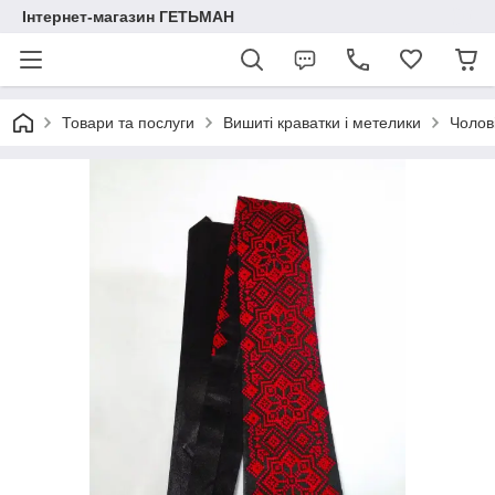
Інтернет-магазин ГЕТЬМАН
Товари та послуги
Вишиті краватки і метелики
Чолов