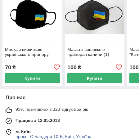
Маска з вишивкою
Маска з вишивкою
Маск
українського прапору
прапора і калини (1)
"Кві
70
100
100
₴
₴
Купити
Купити
Про нас
93% позитивних з 323 відгуків за рік
Працює з 12.05.2013
м. Київ
просп. С.Бандери 10-Б, Київ, Україна