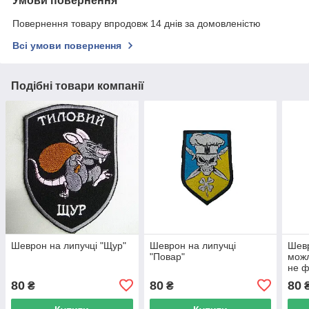
Умови повернення
Повернення товару впродовж 14 днів за домовленістю
Всі умови повернення
Подібні товари компанії
Шеврон на липучці "Щур"
Шеврон на липучці
Шевр
"Повар"
можл
не 
втек
80
80
80
₴
₴