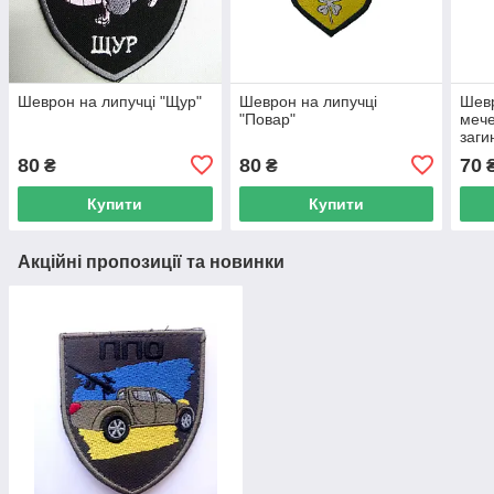
Шеврон на липучці "Щур"
Шеврон на липучці
Шевр
"Повар"
мече
заги
80
80
70
₴
₴
Купити
Купити
Акційні пропозиції та новинки