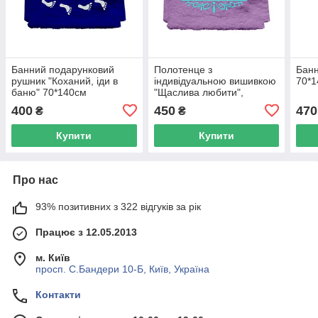
Банний подарунковий
Полотенце з
Банн
рушник "Коханий, іди в
індивідуальною вишивкою
70*
баню" 70*140см
"Щаслива любити",
70*140см
400
450
470
₴
₴
Купити
Купити
Про нас
93% позитивних з 322 відгуків за рік
Працює з 12.05.2013
м. Київ
просп. С.Бандери 10-Б, Київ, Україна
Контакти