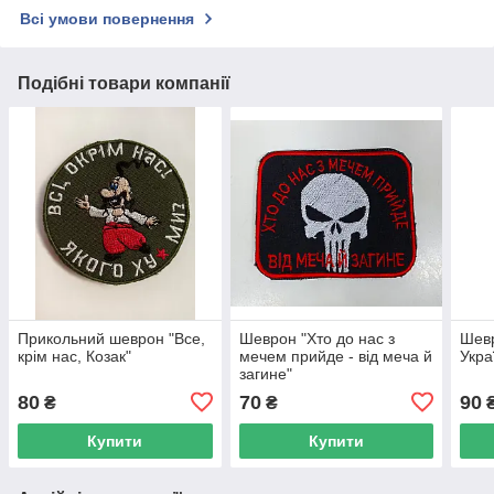
Всі умови повернення
Подібні товари компанії
Прикольний шеврон "Все,
Шеврон "Хто до нас з
Шевр
крім нас, Козак"
мечем прийде - від меча й
Укра
загине"
80
70
90
₴
₴
Купити
Купити