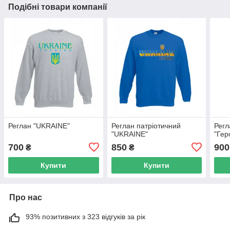
Подібні товари компанії
Реглан "UKRAINE"
Реглан патріотичний
Регл
"UKRAINE"
"Гер
700
850
900
₴
₴
Купити
Купити
Про нас
93% позитивних з 323 відгуків за рік