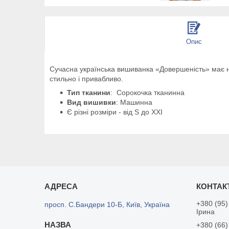
Опис
Сучасна українська вишиванка «Довершеність» має на 
стильно і привабливо.
Тип тканини
:
Сорокочка тканинна
Вид вишивки
: Машинна
Є різні розміри - від S до ХХI
+380 (95)
просп. С.Бандери 10-Б, Київ, Україна
Ірина
+380 (66)