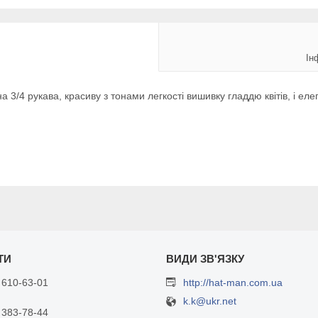
Ін
3/4 рукава, красиву з тонами легкості вишивку гладдю квітів, і еле
 610-63-01
http://hat-man.com.ua
k.k@ukr.net
 383-78-44