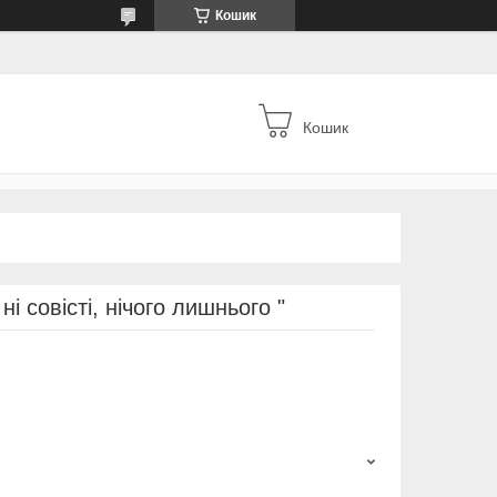
Кошик
Кошик
і совісті, нічого лишнього "