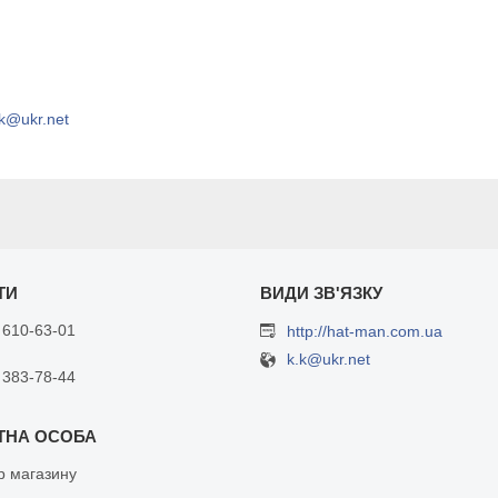
.k@ukr.net
 610-63-01
http://hat-man.com.ua
k.k@ukr.net
 383-78-44
 магазину