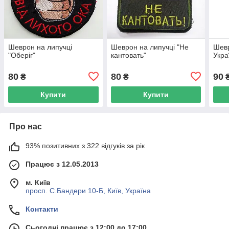
Шеврон на липучці
Шеврон на липучці "Не
Шевр
"Оберіг"
кантовать"
Укра
80
80
90
₴
₴
Купити
Купити
Про нас
93% позитивних з 322 відгуків за рік
Працює з 12.05.2013
м. Київ
просп. С.Бандери 10-Б, Київ, Україна
Контакти
Сьогодні працює з 12:00 до 17:00