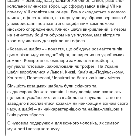
Шабля – різновид наступальної холодної, січної, різально-
колольної клинкової зброї, що сформувався в кінці VII на
початку VIII століття нашої ери. Вона складається з довгого
клинка, ефеса та піхов, є в першу чергу зброєю вершника й
у використанні пов’язана зі специфічним комплексом
кінського спорядження. Клинок шаблі викривлений, з лезом
на вигнутому боці та обухом на увігнутому, має вістря та
хвостову частину для кріплення ефеса.
«Козацька шабля» - поняття, що об’єднує розмаїття типів
цього різновиду холодної зброї, поширених на українських
землях. Конкретні екземпляри замовляли в майстрів,
купували готовими, захоплювали як трофеї . На Україні
шаблі вироблялися у Львові, Києві, Кам’янці-Подільському,
Конотопі, Переяславі, Чернігові та багатьох інших містах.
Більшість козацьких шабель були східного та
східноєвропейського зразків. І тому дослідники вважають
що чисто українських типів шабель не існувало. Та це не
завадило прославитися козакам як найкращим воїнам свого
часу, а шаблі – як найхарактернішою та найважливішою в
їхніх руках зброєю.
Є чудовим подарунком для кожного чоловіка, як символ
мужності і козацького духу.