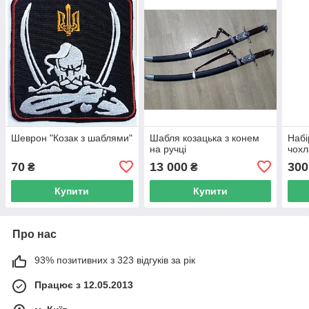
Шеврон "Козак з шаблями"
Шабля козацька з конем
Набі
на ручці
чохл
70
13 000
300
₴
₴
Купити
Купити
Про нас
93% позитивних з 323 відгуків за рік
Працює з 12.05.2013