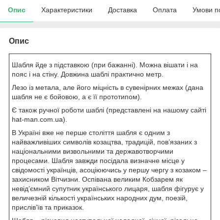
Опис
Характеристики
Доставка
Оплата
Умови п
Опис
Шабля йде з підставкою (при бажанні). Можна вішати і на
пояс і на стіну. Довжина шаблі практично метр.
Лезо із метала, але його міцність в сувенірних межах (дана
шабля не є бойовою, а є її прототипом).
Є також ручної роботи шаблі (представлені на нашому сайті
hat-man.com.ua).
В Україні вже не перше століття шабля є одним з
найважливіших символів козацтва, традицій, пов’язаних з
національними визвольними та державотворчими
процесами. Шабля завжди посідала визначне місце у
свідомості українців, асоціюючись у першу чергу з козаком –
захисником Вітчизни. Оспівана великим Кобзарем як
невід’ємний супутник українського лицаря, шабля фігурує у
величезній кількості українських народних дум, поезій,
прислів’їв та приказок.