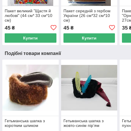
Пакет великий "Щастя й
Пакет середній з гербом
Паке
любові" (44 см* 33 см*10
України (26 см*32 см*10
"Орн
см)
см)
27см
45
45
35
₴
₴
Купити
Купити
Подібні товари компанії
Гетьманська шапка з
Гетьманська шапка з
Геть
коротким шликом
жовто-синім пір’ям
пухн