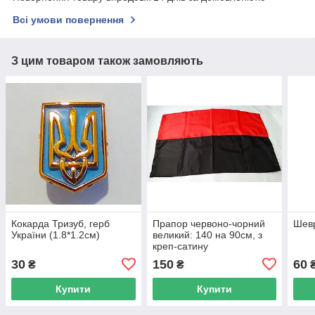
Всі умови повернення
З цим товаром також замовляють
Кокарда Тризуб, герб
Прапор червоно-чорний
Шевр
України (1.8*1.2см)
великий: 140 на 90см, з
креп-сатину
30
150
60
₴
₴
Купити
Купити