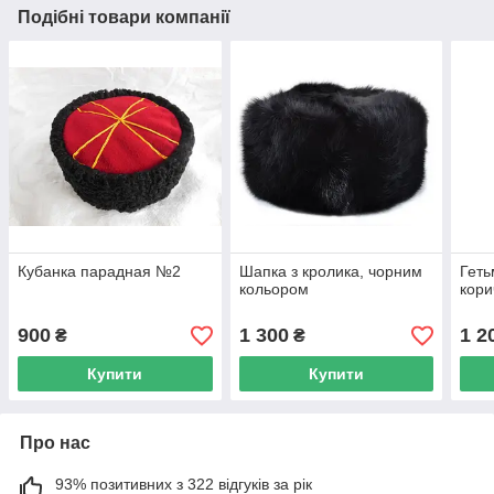
Подібні товари компанії
Кубанка парадная №2
Шапка з кролика, чорним
Геть
кольором
кори
900
1 300
1 2
₴
₴
Купити
Купити
Про нас
93% позитивних з 322 відгуків за рік