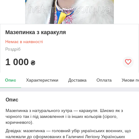
Мазепинка з каракуля
Немає в наявності
Роздріб
1 000
₴
Опис
Характеристики
Доставка
Оплата
Умови п
Опис
Мазепинка з натурального хутра ― каракуля. Шиємо як з
чорного так і під замовлення і із інших кольорів (сірого,
коричневого).
Довідка: мазепинка ― головний убір українських воєнних, що
належали до сформованих в Галичині Легіону Українських