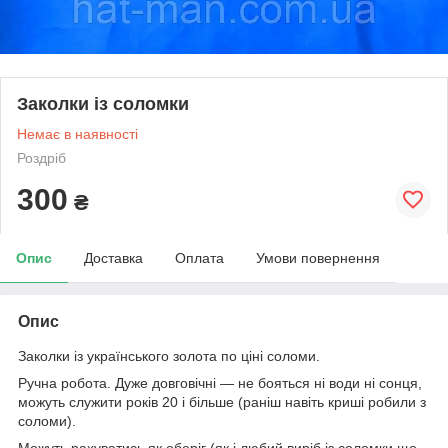
Заколки із соломки
Немає в наявності
Роздріб
300
₴
Опис
Доставка
Оплата
Умови повернення
Опис
Заколки із українського золота по ціні соломи.
Ручна робота. Дуже довговічні ― не бояться ні води ні сонця,
можуть служити років 20 і більше (раніш навіть криші робили з
соломи).
Можуть рахуватись як оберіг (як і любий виріб із соломки що