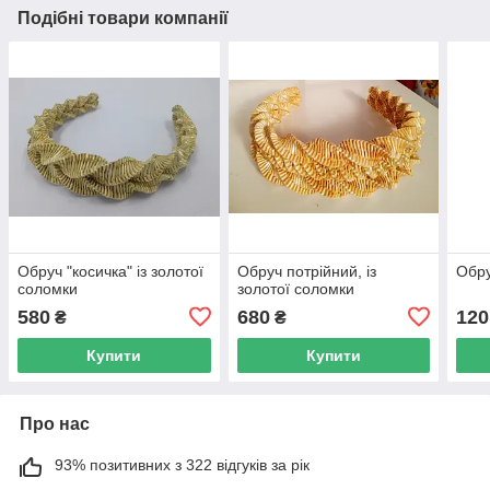
Подібні товари компанії
Обруч "косичка" із золотої
Обруч потрійний, із
Обру
соломки
золотої соломки
580
680
120
₴
₴
Купити
Купити
Про нас
93% позитивних з 322 відгуків за рік