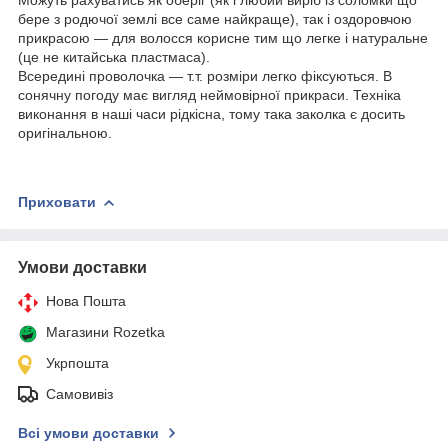
бере з родючої землі все саме найкраще), так і оздоровчою
прикрасою ― для волосся корисне тим що легке і натуральне
(це не китайська пластмаса).
Всередині проволочка ― т.т. розміри легко фіксуються
. В
сонячну погоду має вигляд неймовірної прикраси. Техніка
виконання в наші часи рідкісна, тому така заколка є досить
оригінальною.
Приховати
Умови доставки
Нова Пошта
Магазини Rozetka
Укрпошта
Самовивіз
Всі умови доставки