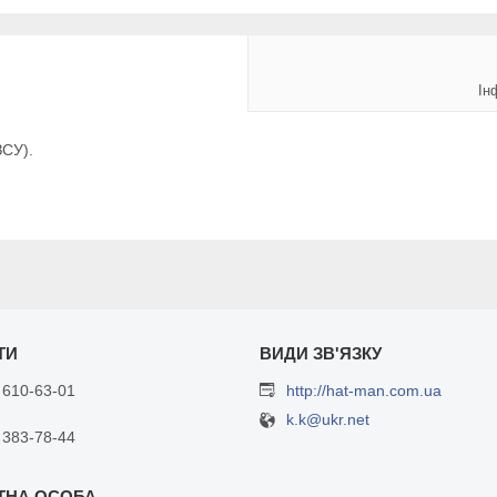
Ін
ЗСУ).
 610-63-01
http://hat-man.com.ua
k.k@ukr.net
 383-78-44