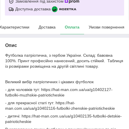
Замовлення під захистом
Доступна доставка
Характеристики
Доставка
Оплата
Умови повернення
Опис
Футболка патріотична, з гербом України. Склад: бавовна
100%. Принт професійно нанесений, досить стійкий. Таблиця
із розмірами розміщена на другій світлині товару.
Великий вибір патріотичних і цікавих футболок
- для чоловіків тут: https://hat-man.com.ua/ua/g10402127-
futbolki-muzhskie-patrioticheskie
- для прекрасної статі тут: https://hat-
man.com.ua/ua/g10402116-futbolki-zhenskie-patrioticheskie
- дитячі: https://hat-man.com.ua/ua/g10402135-futbolki-detskie-
patrioticheskie