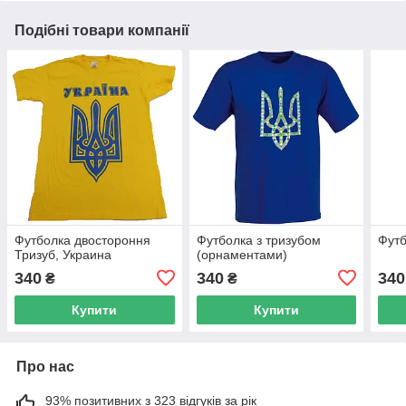
Подібні товари компанії
Футболка двостороння
Футболка з тризубом
Футб
Тризуб, Украина
(орнаментами)
340
340
340
₴
₴
Купити
Купити
Про нас
93% позитивних з 323 відгуків за рік