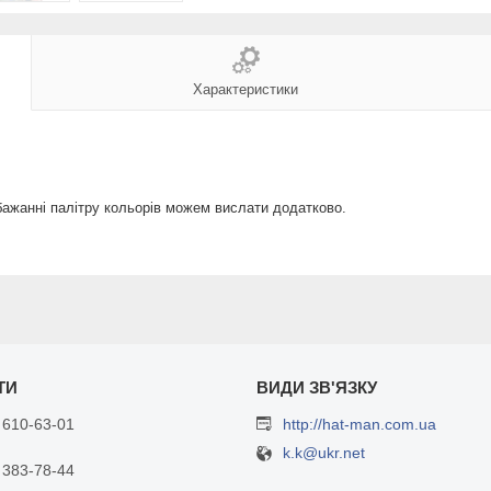
Характеристики
бажанні палітру кольорів можем вислати додатково.
 610-63-01
http://hat-man.com.ua
k.k@ukr.net
 383-78-44