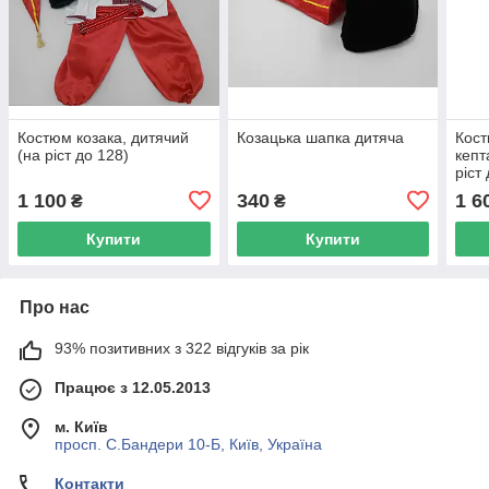
Костюм козака, дитячий
Козацька шапка дитяча
Кост
(на ріст до 128)
кепт
ріст
1 100
340
1 6
₴
₴
Купити
Купити
Про нас
93% позитивних з 322 відгуків за рік
Працює з 12.05.2013
м. Київ
просп. С.Бандери 10-Б, Київ, Україна
Контакти