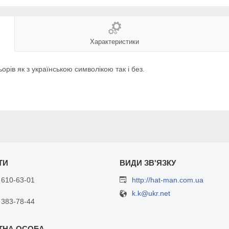
Характеристики
орів як з українською символікою так і без.
 610-63-01
http://hat-man.com.ua
k.k@ukr.net
 383-78-44