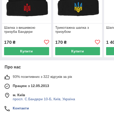
Шапка з вишивкою
Трикотажна шапка з
Шапк
тризуба Бандери
тризубом
170
170
1 4
₴
₴
Купити
Купити
Про нас
93% позитивних з 322 відгуків за рік
Працює з 12.05.2013
м. Київ
просп. С.Бандери 10-Б, Київ, Україна
Контакти