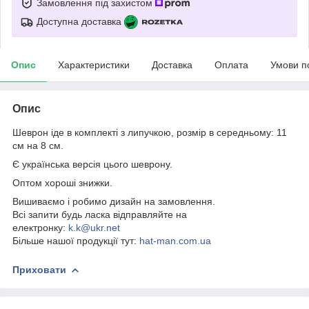
Замовлення під захистом
Доступна доставка
Опис
Характеристики
Доставка
Оплата
Умови п
Опис
Шеврон іде в комплекті з липучкою, розмір в середньому: 11
см на 8 см.
Є українська версія цього шеврону.
Оптом хороші знижки.
Вишиваємо і робимо дизайн на замовлення.
Всі запити будь ласка відправляйте на
електронку:
k.k@ukr.net
Більше нашої продукції тут:
hat-man.com.ua
Приховати