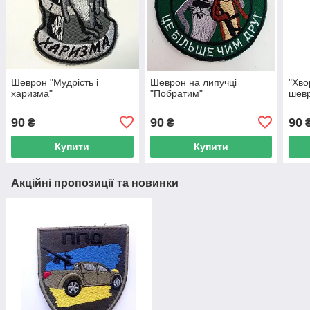
Шеврон "Мудрість і
Шеврон на липучці
"Хво
харизма"
"Побратим"
шевр
90
90
90
₴
₴
Купити
Купити
Акційні пропозиції та новинки