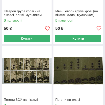
Шеврон група крові - на
Міні-шеврон група крові (на
пікселі, оливі, мультикам
пікселі, оливі, мультикам)
В наявності
В наявності
50
50
₴
₴
Купити
Купити
Погони ЗСУ на пікселі
Погони на оливі