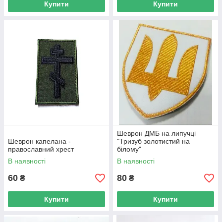
Купити
Купити
Шеврон ДМБ на липучці
Шеврон капелана -
"Тризуб золотистий на
православний хрест
білому"
В наявності
В наявності
60
80
₴
₴
Купити
Купити