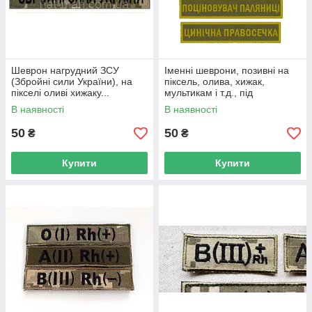
Шеврон нагрудний ЗСУ
Іменні шеврони, позивні на
(Збройні сили України), на
піксель, олива, хижак,
пікселі оливі хижаку...
мультикам і т.д., під
замовлення
В наявності
В наявності
50
50
₴
₴
Купити
Купити