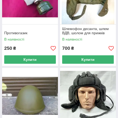
Шлемофон десанта, шлем
Противогазик
ВДВ, шолом для прижків
В наявності
В наявності
250
700
₴
₴
Купити
Купити