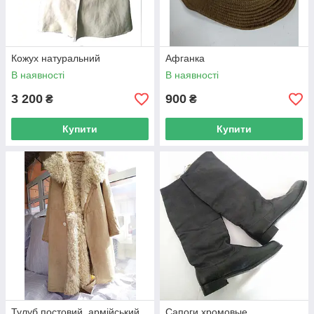
Кожух натуральний
Афганка
В наявності
В наявності
3 200
900
₴
₴
Купити
Купити
Тулуб постовий, армійський
Сапоги хромовые